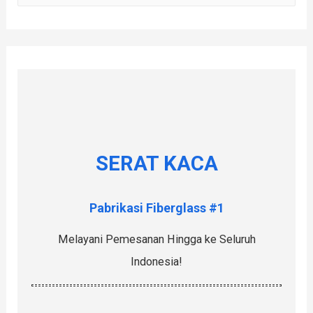
e
a
r
c
h
f
o
r
SERAT KACA
:
Pabrikasi Fiberglass #1
Melayani Pemesanan Hingga ke Seluruh
Indonesia!