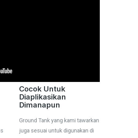
Cocok Untuk
Diaplikasikan
Dimanapun
Ground Tank yang kami tawarkan
ss
juga sesuai untuk digunakan di