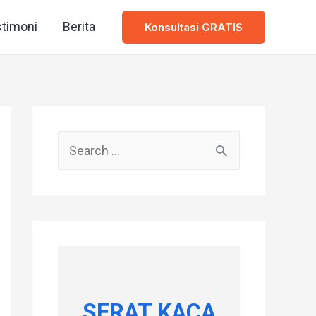
timoni
Berita
Konsultasi GRATIS
S
e
a
r
c
h
f
SERAT KACA