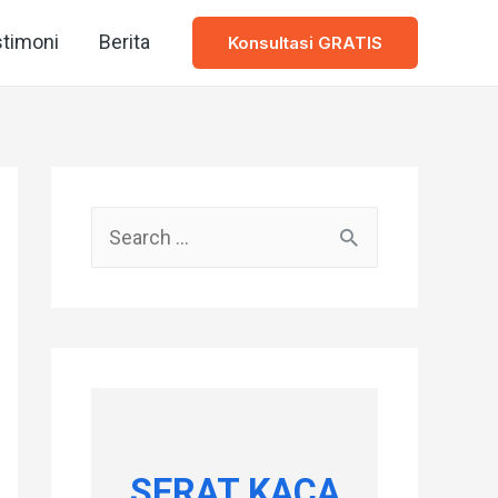
timoni
Berita
Konsultasi GRATIS
S
e
a
r
c
h
f
SERAT KACA